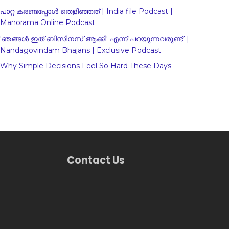
പാറ്റ കരണ്ടപ്പോൾ തെളിഞ്ഞത് | India file Podcast |
Manorama Online Podcast
'ഞങ്ങള്‍ ഇത് ബിസിനസ് ആക്കി' എന്ന് പറയുന്നവരുണ്ട്' |
Nandagovindam Bhajans | Exclusive Podcast
Why Simple Decisions Feel So Hard These Days
Contact Us