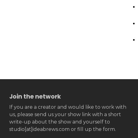
Join the network
If you are a creator and would like to work with
us, please send us your show link with a short
write-up about the show and yourself to
studio[at]ideabrews.com or fill up the form.