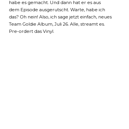
habe es gemacht. Und dann hat er es aus
dem Episode ausgerutscht. Warte, habe ich
das? Oh nein! Also, ich sage jetzt einfach, neues
Team Goldie Album, Juli 26. Alle, streamt es.
Pre-ordert das Vinyl.
[
] Okay, ich bin bereit, es zu
00:03:06
verwerfen. Ich kann nicht glauben, dass ich
das gemacht habe. Das ist verrückt. Tut mir
leid. Er meinte, hast du etwas zu promotieren?
Ich habe es sicher gemacht. Jetzt weiß ich,
warum du nicht vorbeikommst. Verdammt, er
ist unbefremdlich.
[
] Ich liebe es. Wir fangen von diesem
00:03:21
Ton an. Das ist großartig. Lass uns loslegen.
Chris, wenn du eine bessere Idee hast, ich
wollte sagen, dass Matt DeStefano der Gast ist.
Er sollte die Bestellung des Vinyls wählen. Oh,