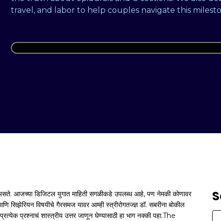
travel, and labor to help couples navigate this milest
S
असते. आजच्या डिजिटल युगात माहिती सगळीकडे उपलब्ध आहे, पण नेमकी कोणावर
म आणि सिझेरियन विषयीचे गैरसमज यावर आम्ही स्त्रीरोगतज्ज्ञ डॉ. सबरीना बोकील
या प्रत्येक प्रश्नाचं शास्त्रीय उत्तर जाणून घेण्यासाठी हा भाग नक्की पहा.The