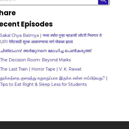
hare
ecent Episodes
Sakal Chya Batmya | नव्या वर्षात पुन्हा म्हाडाची लॉटरी निघणार ते
UPI पेमेंटसाठी शुल्क आकारण्याचा मार्ग मोकळा झाला
ചിത്രാംഗദ! അർജുനനെ മോഹിച്ച പെൺകരുത്ത്
The Decision Room: Beyond Marks
The Last Train | Horror Tape | V. K. Rawat
தூக்கத்தை குறைத்து சுறுசுறுப்பாக இருக்க என்ன சாப்பிடுவது? |
Tips to Eat Right & Sleep Less for Students