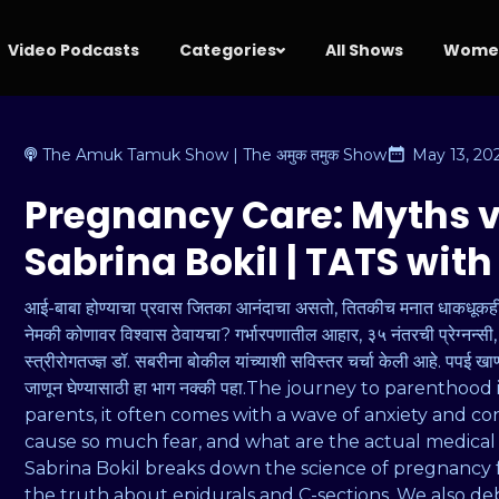
Video Podcasts
Categories
All Shows
Women
The Amuk Tamuk Show | The अमुक तमुक Show
May 13, 20
Pregnancy Care: Myths vs
Sabrina Bokil | TATS wit
आई-बाबा होण्याचा प्रवास जितका आनंदाचा असतो, तितकीच मनात धाकधूकह
नेमकी कोणावर विश्वास ठेवायचा? गर्भारपणातील आहार, ३५ नंतरची प्रेग्नन्स
स्त्रीरोगतज्ज्ञ डॉ. सबरीना बोकील यांच्याशी सविस्तर चर्चा केली आहे. पपई खाण्याप
जाणून घेण्यासाठी हा भाग नक्की पहा.The journey to parenthood
parents, it often comes with a wave of anxiety and c
cause so much fear, and what are the actual medical fa
Sabrina Bokil breaks down the science of pregnancy f
the truth about epidurals and C-sections. We also 