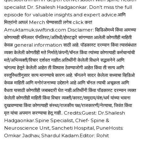
specialist Dr. Shailesh Hadgaonkar. Don’t miss the full
episode for valuable insights and expert advice.आणि
मित्रांनो आपलं Merch घेण्यासाठी लगेच click करा!
Amuktamuk.swiftindi.com Disclaimer: व्हिडिओमध्ये किंवा आमच्या
कोणत्याही चॅनेलवर पॅनलिस्ट/अतिथी/होस्टद्वारे सांगण्यात आलेली कोणतीही माहिती
केवळ general information साठी आहे. पॉडकास्ट दरम्यान किंवा त्यासंबंधात
व्यक्त केलेली कोणतीही मते निर्माते/कंपनी/चॅनल किंवा त्यांच्या कोणत्याही कर्मचाऱ्यांची
मते/अभिव्यक्ती/विचार दर्शवत नाहीत.अतिथींनी केलेली विधाने सद्भावनेने आणि
चांगल्या हेतूने केलेली आहेत ती विश्वास ठेवण्याजोगी आहेत किंवा ती सत्य आणि
वस्तुस्थितीनुसार सत्य मानण्याचे कारण आहे. चॅनलने सादर केलेला सध्याचा व्हिडिओ
केवळ माहिती आणि मनोरंजनाच्या उद्देशाने आहे आणि चॅनल त्याची अचूकता आणि
वैधता यासाठी कोणतीही जबाबदारी घेत नाही.अतिथींनी किंवा पॉडकास्ट दरम्यान व्यक्त
केलेली कोणतीही माहिती किंवा विचार व्यक्ती/कास्ट/समुदाय/वंश/धर्म यांच्या भावना
दुखावण्याचा किंवा कोणत्याही संस्था/राजकीय पक्ष/राजकारणी/नेत्याचा, जिवंत किंवा
मृत यांचा अपमान करण्याचा हेतू नाही.. Credits:Guest: Dr.Shailesh
Hadgaonkar.Spine Specialist, Chief- Spine &
Neuroscience Unit, Sancheti Hospital, PuneHosts:
Omkar Jadhav, Shardul Kadam.Editor: Rohit