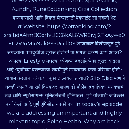
on9527997575, Asian Ortho Spine Clinic,
Aundh, PuneCottonking Giza Collection
बघण्यासाठी आणि विकत घेण्यासाठी वेबसाईट ला नक्की भेट
द्या.Website: https://cottonking.com/?
srsltid=AfmBOorfvLl6X6kAL6WRSivjl2TxAywe0
EIr2WuM1o9Zk895Pccll09lआजकाल विशीपासून पुढे
सगळ्यांना पाठदुखीचा त्रास होतोय! या मागची कारणं काय आहेत?
आपल्या Lifestyle मधल्या कोणत्या बदलांमुळे हा त्रास वाढला
आहे?चुकीच्या बसण्याच्या सवयीमुळे मणक्यावर कसा परिणाम होतो?
व्यायाम करताना कोणत्या चुका टाळायला हव्यात? Slip Disc म्हणजे
नक्की काय? या सर्व विषयांवर आपण डॉ. शैलेश हदगांवकर मणक्याचे
तज्ञ आणि न्यूरोसायन्स युनिटसंचेती हॉस्पिटल, पुणे यांच्याशी सविस्तर
चर्चा केली आहे. पूर्ण एपिसोड नक्की बघा.In today’s episode,
we are addressing an important and highly
relevant topic: Spine Health. Why are back