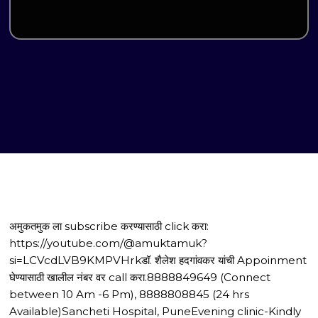
अमुकतमुक ला subscribe करण्यासाठी click करा:
https://youtube.com/@amuktamuk?
si=LCVcdLVB9KMPVHrkडॉ. शैलेश हदगांवकर यांची Appoinment
घेण्यासाठी खालील नंबर वर call करा.8888849649 (Connect
between 10 Am -6 Pm), 8888808845 (24 hrs
Available)Sancheti Hospital, PuneEvening clinic-Kindly