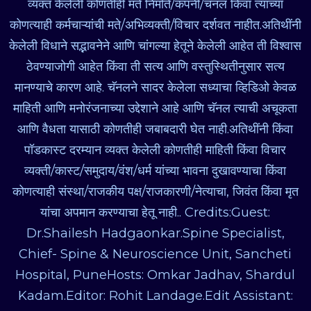
व्यक्त केलेली कोणतीही मते निर्माते/कंपनी/चॅनल किंवा त्यांच्या
कोणत्याही कर्मचाऱ्यांची मते/अभिव्यक्ती/विचार दर्शवत नाहीत.अतिथींनी
केलेली विधाने सद्भावनेने आणि चांगल्या हेतूने केलेली आहेत ती विश्वास
ठेवण्याजोगी आहेत किंवा ती सत्य आणि वस्तुस्थितीनुसार सत्य
मानण्याचे कारण आहे. चॅनलने सादर केलेला सध्याचा व्हिडिओ केवळ
माहिती आणि मनोरंजनाच्या उद्देशाने आहे आणि चॅनल त्याची अचूकता
आणि वैधता यासाठी कोणतीही जबाबदारी घेत नाही.अतिथींनी किंवा
पॉडकास्ट दरम्यान व्यक्त केलेली कोणतीही माहिती किंवा विचार
व्यक्ती/कास्ट/समुदाय/वंश/धर्म यांच्या भावना दुखावण्याचा किंवा
कोणत्याही संस्था/राजकीय पक्ष/राजकारणी/नेत्याचा, जिवंत किंवा मृत
यांचा अपमान करण्याचा हेतू नाही.. Credits:Guest:
Dr.Shailesh Hadgaonkar.Spine Specialist,
Chief- Spine & Neuroscience Unit, Sancheti
Hospital, PuneHosts: Omkar Jadhav, Shardul
Kadam.Editor: Rohit Landage.Edit Assistant: