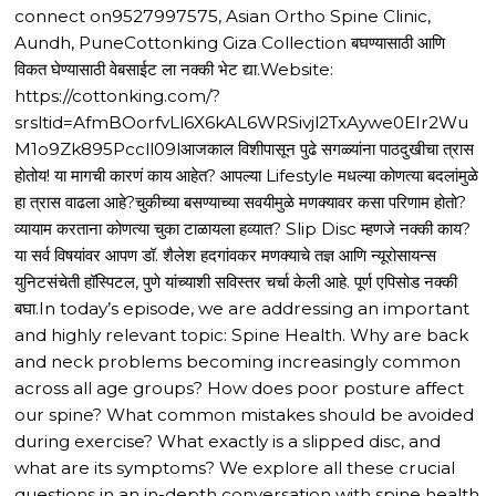
connect on9527997575, Asian Ortho Spine Clinic,
Aundh, PuneCottonking Giza Collection बघण्यासाठी आणि
विकत घेण्यासाठी वेबसाईट ला नक्की भेट द्या.Website:
https://cottonking.com/?
srsltid=AfmBOorfvLl6X6kAL6WRSivjl2TxAywe0EIr2Wu
M1o9Zk895Pccll09lआजकाल विशीपासून पुढे सगळ्यांना पाठदुखीचा त्रास
होतोय! या मागची कारणं काय आहेत? आपल्या Lifestyle मधल्या कोणत्या बदलांमुळे
हा त्रास वाढला आहे?चुकीच्या बसण्याच्या सवयीमुळे मणक्यावर कसा परिणाम होतो?
व्यायाम करताना कोणत्या चुका टाळायला हव्यात? Slip Disc म्हणजे नक्की काय?
या सर्व विषयांवर आपण डॉ. शैलेश हदगांवकर मणक्याचे तज्ञ आणि न्यूरोसायन्स
युनिटसंचेती हॉस्पिटल, पुणे यांच्याशी सविस्तर चर्चा केली आहे. पूर्ण एपिसोड नक्की
बघा.In today’s episode, we are addressing an important
and highly relevant topic: Spine Health. Why are back
and neck problems becoming increasingly common
across all age groups? How does poor posture affect
our spine? What common mistakes should be avoided
during exercise? What exactly is a slipped disc, and
what are its symptoms? We explore all these crucial
questions in an in-depth conversation with spine health