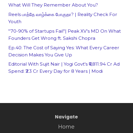
What Will They Remember About You?
Reels பாத்தே வாழ்க்கை போகுதா? | Reality Check For
Youth
"70-90% of Startups Fail"| Peak XV's MD On What
Founders Get Wrong ft. Sakshi Chopra
Ep.40: The Cost of Saying Yes: What Every Career
Decision Makes You Give Up
Editorial With Sujit Nair | Yogi Govt's ₹6,811.94 Cr Ad
Spend: ₹2.3 Cr Every Day for 8 Years | Modi
Navigate
Home