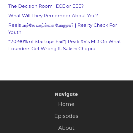
The Decision Room : ECE or EEE?
What Will They Remember About You?
Reels பாத்தே வாழ்க்கை போகுதா? | Reality Check For
Youth
"70-90% of Startups Fail"| Peak XV's MD On What
Founders Get Wrong ft. Sakshi Chopra
Navigate
Home
Episodes
About