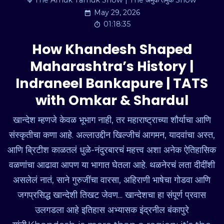
The Amuk Tamuk Show | The अमुक तमुक Show
May 29, 2026
01:18:35
How Khandesh Shaped
Maharashtra’s History |
Indraneel Bankapure | TATS
with Omkar & Shardul
खान्देश म्हणजे केवळ भूभाग नाही, तर महाराष्ट्राच्या शौर्याचा आणि
संस्कृतीचा कणा आहे. अल्लाउद्दीन खिल्जीचं आगमन, यादवांचा अस्त,
आणि ब्रिटीश काळतलं धुळे-नंदुरबारचं महत्त्व अशा अनेक ऐतिहासिक
वळणांचा आढावा आपण या भागात घेतला आहे. थळनेरचं लता दीदींशी
असलेलं नातं, साने गुरुजींचा वारसा, अहिराणी भाषेचा गोडवा आणि
जगप्रसिद्ध खान्देशी तिखट जेवण... खान्देशचा हा संपूर्ण प्रवास
उलगडला आहे इतिहास अभ्यासक इंद्रनील बंकापुरे