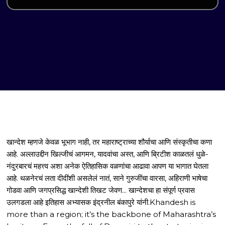
खान्देश म्हणजे केवळ भूभाग नाही, तर महाराष्ट्राच्या शौर्याचा आणि संस्कृतीचा कणा
आहे. अल्लाउद्दीन खिल्जीचं आगमन, यादवांचा अस्त, आणि ब्रिटीश काळतलं धुळे-
नंदुरबारचं महत्त्व अशा अनेक ऐतिहासिक वळणांचा आढावा आपण या भागात घेतला
आहे. थळनेरचं लता दीदींशी असलेलं नातं, साने गुरुजींचा वारसा, अहिराणी भाषेचा
गोडवा आणि जगप्रसिद्ध खान्देशी तिखट जेवण... खान्देशचा हा संपूर्ण प्रवास
उलगडला आहे इतिहास अभ्यासक इंद्रनील बंकापुरे यांनी.Khandesh is
more than a region; it’s the backbone of Maharashtra’s