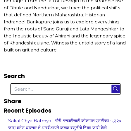
heritage. From the fall of Devagiri to the strategic rise
of Dhule and Nandurbar, we trace the political shifts
that defined Northern Maharashtra. Historian
Indraneel Bankapure joins us to explore everything
from the roots of Sane Guruji and Lata Mangeshkar to
the linguistic beauty of Ahirani and the legendary spice
of Khandeshi cuisine. Witness the untold story of a land
built on grit and culture.
Search
Share
Recent Episodes
Sakal Chya Batmya | गौरी-गणपतीसाठी कोकणात एसटीच्या ५,२२०
जादा बसेस धावणार ते आरबीआयने कडक वसुलीचे नियम जारी केले