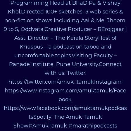
Programming Head at BhaDiPa & Vishay
Khol.Directed 100+ sketches, 3 web series &
non-fiction shows including Aai & Me, Jhoom,
9 to 5, Oddvata.Creative Producer – BErojgaar |
Asst. Director – The Kerala StoryHost of
Khuspus – a podcast on taboo and
uncomfortable topics.Visiting Faculty –
Ranade Institute, Pune University.Connect
with us: Twitter:
https://twitter.com/amuk_tamukInstagram:
https://www.instagram.com/amuktamuk/Face
book:
https://www.facebook.com/amuktamukpodcas
tsSpotify: The Amuk Tamuk
Show#AmukTamuk #marathipodcasts