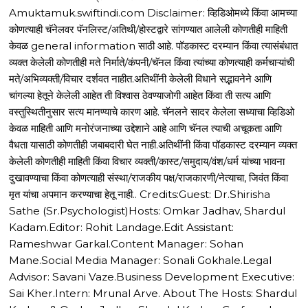
Amuktamuk.swiftindi.com Disclaimer: व्हिडिओमध्ये किंवा आमच्या
कोणत्याही चॅनेलवर पॅनलिस्ट/अतिथी/होस्टद्वारे सांगण्यात आलेली कोणतीही माहिती
केवळ general information साठी आहे. पॉडकास्ट दरम्यान किंवा त्यासंबंधात
व्यक्त केलेली कोणतीही मते निर्माते/कंपनी/चॅनल किंवा त्यांच्या कोणत्याही कर्मचाऱ्यांची
मते/अभिव्यक्ती/विचार दर्शवत नाहीत.अतिथींनी केलेली विधाने सद्भावनेने आणि
चांगल्या हेतूने केलेली आहेत ती विश्वास ठेवण्याजोगी आहेत किंवा ती सत्य आणि
वस्तुस्थितीनुसार सत्य मानण्याचे कारण आहे. चॅनलने सादर केलेला सध्याचा व्हिडिओ
केवळ माहिती आणि मनोरंजनाच्या उद्देशाने आहे आणि चॅनल त्याची अचूकता आणि
वैधता यासाठी कोणतीही जबाबदारी घेत नाही.अतिथींनी किंवा पॉडकास्ट दरम्यान व्यक्त
केलेली कोणतीही माहिती किंवा विचार व्यक्ती/कास्ट/समुदाय/वंश/धर्म यांच्या भावना
दुखावण्याचा किंवा कोणत्याही संस्था/राजकीय पक्ष/राजकारणी/नेत्याचा, जिवंत किंवा
मृत यांचा अपमान करण्याचा हेतू नाही.. Credits:Guest: Dr.Shirisha
Sathe (Sr.Psychologist)Hosts: Omkar Jadhav, Shardul
Kadam.Editor: Rohit Landage.Edit Assistant:
Rameshwar Garkal.Content Manager: Sohan
Mane.Social Media Manager: Sonali Gokhale.Legal
Advisor: Savani Vaze.Business Development Executive:
Sai Kher.Intern: Mrunal Arve. About The Hosts: Shardul