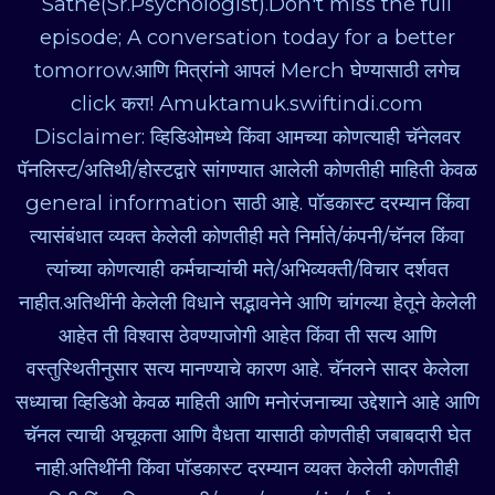
Sathe(Sr.Psychologist).Don't miss the full
episode; A conversation today for a better
tomorrow.आणि मित्रांनो आपलं Merch घेण्यासाठी लगेच
click करा! Amuktamuk.swiftindi.com
Disclaimer: व्हिडिओमध्ये किंवा आमच्या कोणत्याही चॅनेलवर
पॅनलिस्ट/अतिथी/होस्टद्वारे सांगण्यात आलेली कोणतीही माहिती केवळ
general information साठी आहे. पॉडकास्ट दरम्यान किंवा
त्यासंबंधात व्यक्त केलेली कोणतीही मते निर्माते/कंपनी/चॅनल किंवा
त्यांच्या कोणत्याही कर्मचाऱ्यांची मते/अभिव्यक्ती/विचार दर्शवत
नाहीत.अतिथींनी केलेली विधाने सद्भावनेने आणि चांगल्या हेतूने केलेली
आहेत ती विश्वास ठेवण्याजोगी आहेत किंवा ती सत्य आणि
वस्तुस्थितीनुसार सत्य मानण्याचे कारण आहे. चॅनलने सादर केलेला
सध्याचा व्हिडिओ केवळ माहिती आणि मनोरंजनाच्या उद्देशाने आहे आणि
चॅनल त्याची अचूकता आणि वैधता यासाठी कोणतीही जबाबदारी घेत
नाही.अतिथींनी किंवा पॉडकास्ट दरम्यान व्यक्त केलेली कोणतीही