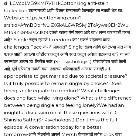
si=LCVcdLVB9KMPVHrkCottonking anti-stain
Collection बघण्यासाठी आणि विकत घेण्यासाठी वेबसाईट ला नक्की भेट द्या.
Website: https://cottonking.com/?
srsltid=AfmBOorfvLl6X6kAL6WRSivjl2TxAywe0EIr2Wu
M1o9Zk895Pccll09lएकटं रहाता येणं शक्य आहे का? लग्न करण्याची गरज
आहे? Single राहणं म्हणजे Freedom का? एकटं राहताना काय
challenges Face करावे लागतात? Single राहणं आणि एकटेपणा यात काय
फरक आहे? आपल्या जोडीदाराकडून आणि स्वतःकडून अपेक्षा वाढल्यात का? या सर्व
प्रश्नांवर आपण डॉ. शिरीषा साठे (Sr.Psychologist) यांच्यासोबत चर्चा केली
आहे. पूर्ण एपिसोड नक्की बघा. उद्याच्या भविष्यासाठी आजचा संवाद!Is it
appropriate to get married due to societal pressure?
Is it truly possible to remain single by choice? Does
being single equate to freedom? What challenges
does one face while living alone? What is the difference
between being single and feeling lonely?We had an
insightful discussion on all these questions with Dr.
Shirisha Sathe(Sr.Psychologist).Don't miss the full
episode; A conversation today for a better
tomorrow.आणि मित्रांनो आपलं Merch घेण्यासाठी लगेच click करा!