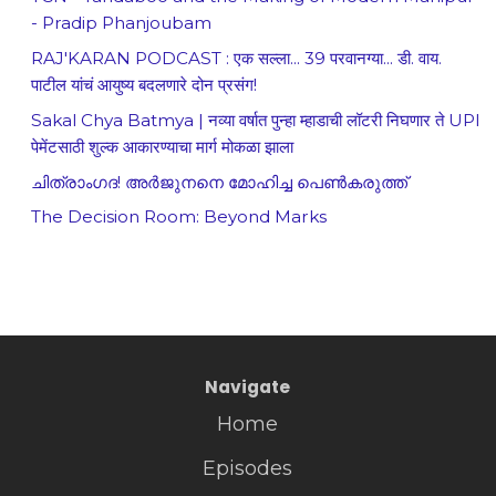
- Pradip Phanjoubam
RAJ'KARAN PODCAST : एक सल्ला... 39 परवानग्या... डी. वाय.
पाटील यांचं आयुष्य बदलणारे दोन प्रसंग!
Sakal Chya Batmya | नव्या वर्षात पुन्हा म्हाडाची लॉटरी निघणार ते UPI
पेमेंटसाठी शुल्क आकारण्याचा मार्ग मोकळा झाला
ചിത്രാംഗദ! അർജുനനെ മോഹിച്ച പെൺകരുത്ത്
The Decision Room: Beyond Marks
Navigate
Home
Episodes