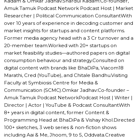
Kadam & Omkar Jadhav.Shardul Kadam:Co-founder,
Amuk Tamuk Podcast Network Podcast Host | Market
Researcher | Political Communication ConsultantWith
over 10 years of experience in decoding customer and
market insights for startups and content platforms.
Former media agency head with a ₹3 Cr turnover and a
20-member team.Worked with 20+ startups on
market feasibility studies—authored papers on digital
consumption behaviour and strategy.Consulted on
digital content with brands like BhaDiPa, Viacom18
Marathi, Cred (YouTube), and Chitale Bandhu.Visiting
Faculty at Symbiosis Centre for Media &
Communication (SCMC).Omkar Jadhav:Co-founder –
Amuk Tamuk Podcast NetworkPodcast Host | Writer |
Director | Actor | YouTube & Podcast ConsultantWith
8+ years in digital content, former Content &
Programming Head at BhaDiPa & Vishay Khol.Directed
100+ sketches, 3 web series & non-fiction shows
including Aai & Me, Jhoom, 9 to 5, Oddvata.Creative