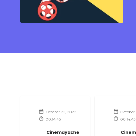
October 22, 2022
October 
00:14:45
00:14:43
Cinemayache
Cinem