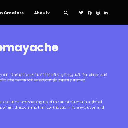
 Creators
About
inemayache
रांनी - दिग्दर्शकांनी आपल्या किमयेने सिनेमाची ही सृष्टी समृद्ध केली. तिला अभिजात कलेचे
प्नपूर्तींवर; तसेच कल्पनांवर आणि कृतींवर प्रकाशझोत टाकणारा हा पॉडकास्ट.
 the evolution and shaping up of the art of cinema in a global
ortant directors and their contribution in the evolution and