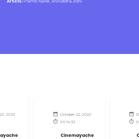
Artists:
Pramiti Narke, Aniruddha Joshi
22, 2022
October 22, 2022
O
00:14:32
0
ayache
Cinemayache