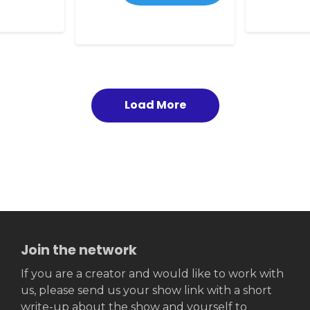
Load More
Join the network
If you are a creator and would like to work with
us, please send us your show link with a short
write-up about the show and yourself to