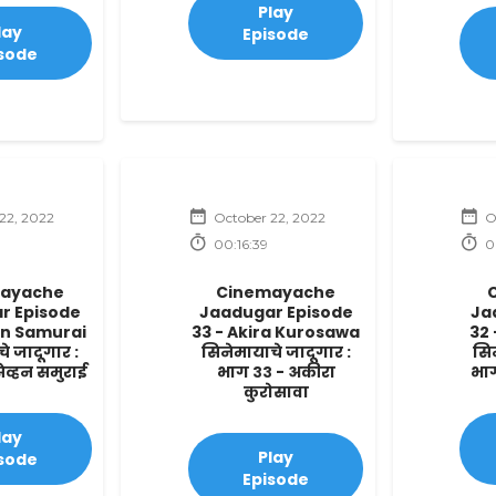
Play
lay
Episode
sode
22, 2022
October 22, 2022
O
00:16:39
0
ayache
Cinemayache
r Episode
Jaadugar Episode
Ja
en Samurai
33 - Akira Kurosawa
32
े जादूगार :
सिनेमायाचे जादूगार :
सिन
ेव्हन समुराई
भाग ३३ - अकीरा
भाग
कुरोसावा
lay
Play
sode
Episode