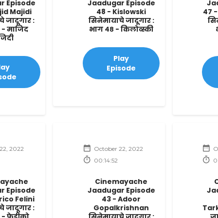
r Episode
Jaadugar Episode
Ja
jid Majidi
48 - Kislowski
47 
े जादूगार :
सिनेमायाचे जादूगार :
सिन
 - माजिद
भाग ४८ - किलोव्स्की
जिदी
Play
lay
Episode
sode
22, 2022
October 22, 2022
O
00:14:52
0
ayache
Cinemayache
r Episode
Jaadugar Episode
Ja
rico Felini
43 - Adoor
े जादूगार :
Gopalkrishnan
Tark
- फेड्रीको
सिनेमायाचे जादूगार :
जा