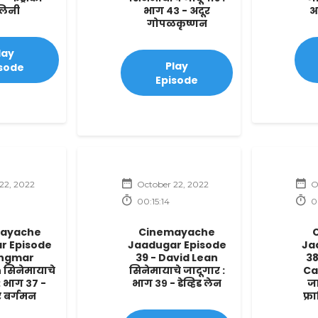
लिनी
भाग ४३ - अदूर
आं
गोपळकृष्णन
lay
Play
sode
Episode
22, 2022
October 22, 2022
O
00:15:14
0
ayache
Cinemayache
r Episode
Jaadugar Episode
Ja
Ingmar
39 - David Lean
38
सिनेमायाचे
सिनेमायाचे जादूगार :
Ca
: भाग ३७ -
भाग ३९ - डेव्हिड लेन
जा
र बर्गमन
फ्र