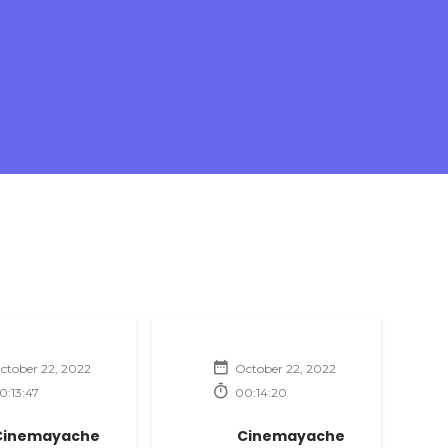
ctober 22, 2022
October 22, 2022
0:13:47
00:14:20
Cinemayache
Cinemayache