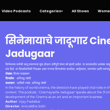
Video Podcasts
Categories
All Shows
Women
सिनेमायाचे जादूगार C
Jadugaar
सिनेमाच्या मायेची जादू पसरण्यास सुरू होऊन उणीपुरी शंभर वर्ष झाली आहेत. या कालावधीत असंख्य जादुगा
रूप दिले. या दिग्दर्शकांपैकी निवडक अशा पन्नास दिग्गजांच्या कार्यावर, कर्तृत्वावर, स्वप्नांवर आणि स्व
लेखक
:
विजय पाडळकर
दिग्दर्शक
: अनिरुद्ध जोशी
कलाकार
: प्रमिती नरके, अनिरुद्ध जोशी
In the history of world cinema, the directors have played vital roles in
context. This podcast, 'Cinemayache Jadugaar' speaks about the 51 imp
development of the Cinema as an art and an important business.
Author
: Vijay Padalkar
Director
:Aniruddha Joshi