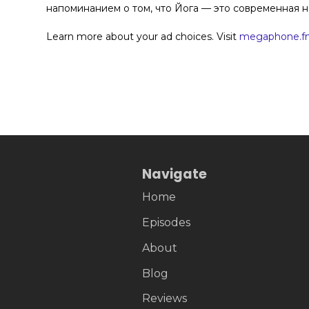
напоминанием о том, что Йога — это современная н
Learn more about your ad choices. Visit
megaphone.fm
Navigate
Home
Episodes
About
Blog
Reviews