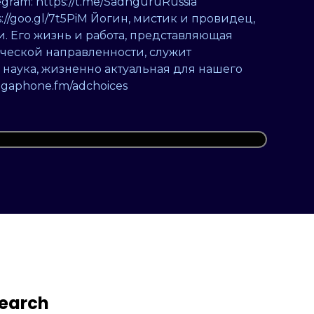
gram: https://t.me/SadhguruRussia
//goo.gl/7t5PiM Йогин, мистик и провидец,
. Его жизнь и работа, представляющая
ческой направленности, служит
 наука, жизненно актуальная для нашего
megaphone.fm/adchoices
earch