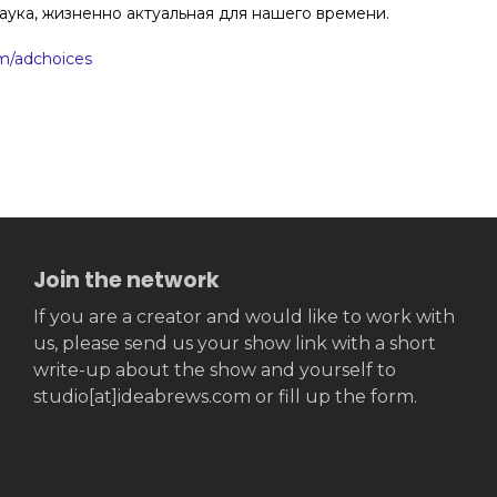
аука, жизненно актуальная для нашего времени.
/adchoices
Join the network
If you are a creator and would like to work with
us, please send us your show link with a short
write-up about the show and yourself to
studio[at]ideabrews.com or fill up the form.