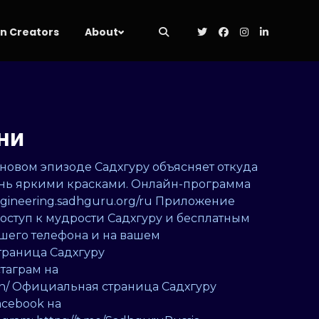
 Creators
About
ни
новом эпизоде Садхгуру объясняет откуда
жизнь яркими красками. Онлайн-программа
ngineering.sadhguru.org/ru Приложение
доступ к мудрости Садхгуру и бесплатным
ашего телефона и на вашем
страница Садхгуру
стаграм на
ian/ Официальная страница Садхгуру
acebook на