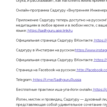
скука, и рассказывает, как наполнить жизнь яркими 
Онлайн-программа Садхгуру «Внутренняя Инженери
Приложение Садхгуру теперь доступно на русском!
медитациям в любое время и в любом месте, с ваш
языке:
https://sadhguru.app.link/ru
Официальная страница Садхгуру ВКонтакте:
https:/
Садхгуру в Инстаграм на русском:
https://www.insta
Официальная страница Садхгуру ВКонтакте:
https:/
Страница на Facebook на русском:
http://facebook.
Telegram:
https://t.me/SadhguruRussia
Бесплатные практики иша-упа-йоги онлайн:
https://
Йогин, мистик и провидец, Садхгуру — духовный лид
представляющая собой удивительное сочетание гл