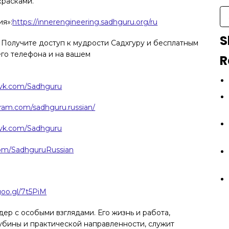
красками.
я»:
https://innerengineering.sadhguru.org/ru
S
 Получите доступ к мудрости Садхгуру и бесплатным
его телефона и на вашем
R
/vk.com/Sadhguru
gram.com/sadhguru.russian/
/vk.com/Sadhguru
com/SadhguruRussian
goo.gl/7t5PiM
ер с особыми взглядами. Его жизнь и работа,
убины и практической направленности, служит