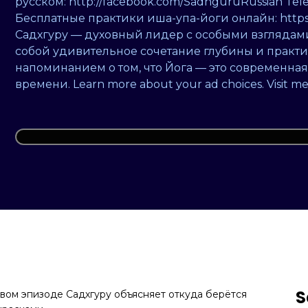
русском: http://facebook.com/SadhguruRussian Tele
Бесплатные практики иша-упа-йоги онлайн: https:
Садхгуру — духовный лидер с особыми взглядами
собой удивительное сочетание глубины и практи
напоминанием о том, что Йога — это современная
времени. Learn more about your ad choices. Visit 
S
вом эпизоде Садхгуру объясняет откуда берётся