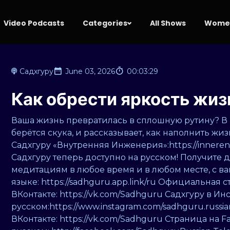
Video Podcasts
Categories
All Shows
Women
Садхгуру
June 03, 2026
00:03:29
Как обрести яркость жиз
Ваша жизнь превратилась в сплошную рутину? В 
берётся скука, и рассказывает, как наполнить 
Садхгуру «Внутренняя Инженерия»:https://innere
Садхгуру теперь доступно на русском! Получите 
медитациям в любое время и в любом месте, с в
языке: https://sadhguru.app.link/ru Официальная 
ВКонтакте: https://vk.com/Sadhguru Садхгуру в Ин
русском:https://www.instagram.com/sadhguru.russ
ВКонтакте: https://vk.com/Sadhguru Страница на F