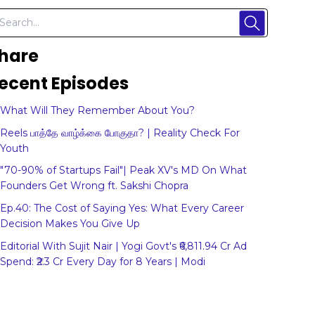
hare
ecent Episodes
What Will They Remember About You?
Reels பாத்தே வாழ்க்கை போகுதா? | Reality Check For
Youth
"70-90% of Startups Fail"| Peak XV's MD On What
Founders Get Wrong ft. Sakshi Chopra
Ep.40: The Cost of Saying Yes: What Every Career
Decision Makes You Give Up
Editorial With Sujit Nair | Yogi Govt's ₹6,811.94 Cr Ad
Spend: ₹2.3 Cr Every Day for 8 Years | Modi