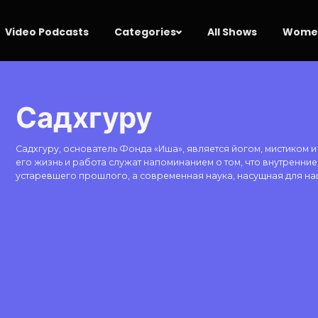
Video Podcasts
Categories
All Shows
Women
Садхгуру
Садхгуру, основатель Фонда «Иша», является йогом, мистиком и
его жизнь и работа служат напоминанием о том, что внутренни
устаревшего прошлого, а современная наука, насущная для на