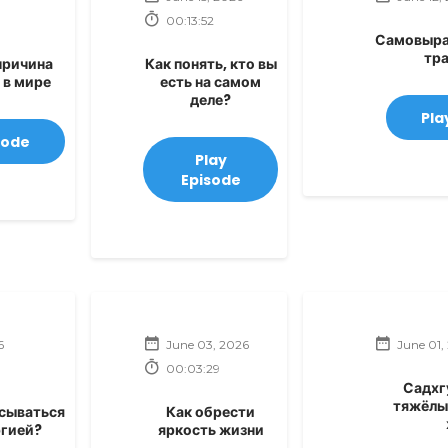
00:13:52
Самовыра
тр
причина
Как понять, кто вы
 в мире
есть на самом
деле?
Pla
sode
Play
Episode
6
June 03, 2026
June 01,
00:03:29
Садхг
тяжёлы
асываться
Как обрести
ргией?
яркость жизни