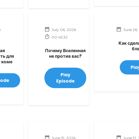
6
July 06, 2026
June 26,
00:45:32
Как сдел
бл
ая
Почему Вселенная
ть для
не против вас?
в коме
Pla
Play
sode
Episode
June 15, 2026
June 12,