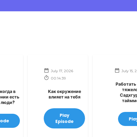
July 17, 2026
July 15, 
00:14:39
Работать
тяжел
 когда в
Как окружение
Садхгур
нии есть
влияет на тебя
таймм
 люди?
Play
Pla
sode
Episode