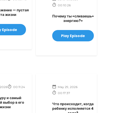
00:10:26
жение — пустая
ата жизни
Почему ты «сливаешь»
энергию?»
y Episode
Play Episode
 2026
00:11:24
May 29, 2026
00:17:37
уру и самый
й выбор в его
Что происходит, когда
жизни
ребенку исполняется 4