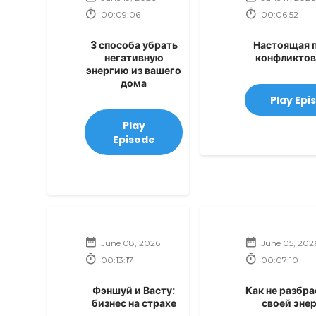
00:09:06
00:06:52
3 способа убрать
Настоящая 
негативную
конфликтов
энергию из вашего
дома
Play Epi
Play
Episode
June 08, 2026
June 05, 202
00:13:17
00:07:10
Фэншуй и Васту:
Как не разбр
бизнес на страхе
своей эне