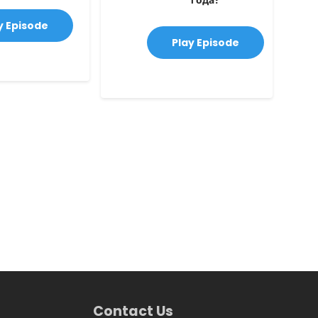
года?
y Episode
Play Episode
Contact Us