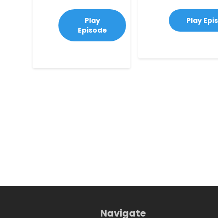
Play
Play Epi
Episode
Navigate