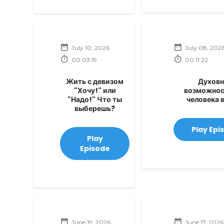
July 10, 2026
July 08, 202
00:03:19
00:11:22
Жить с девизом
Духовн
"Хочу!" или
возможнос
"Надо!" Что ты
человека 
выберешь?
Play Epi
Play
Episode
June 19, 2026
June 17, 2026