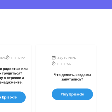
2026
00:07:22
July 13, 2026
00:09:56
 с радостью или
о трудиться?
Что делать, когда вы
у о стрессе и
запутались?
енеджменте.
Play Episode
y Episode