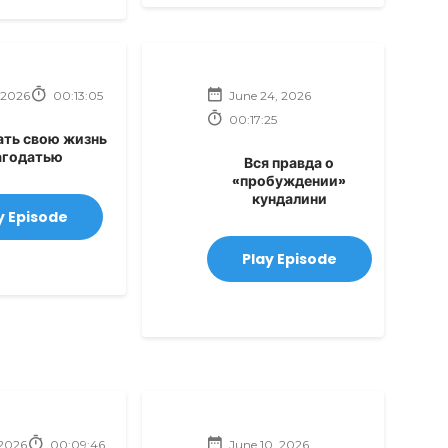
 2026
00:13:05
June 24, 2026
00:17:25
ать свою жизнь
агодатью
Вся правда о
«пробуждении»
кундалини
y Episode
Play Episode
 2026
00:09:46
June 10, 2026