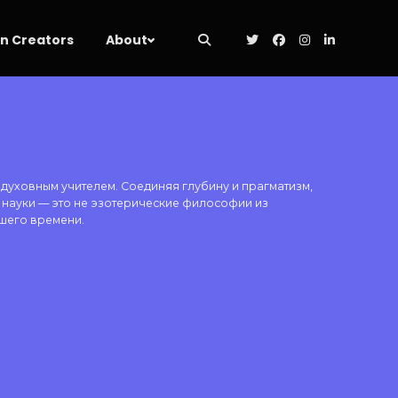
 Creators
About
 духовным учителем. Соединяя глубину и прагматизм,
е науки — это не эзотерические философии из
шего времени.