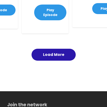
Pla
sode
Play
Episode
Load More
Join the network