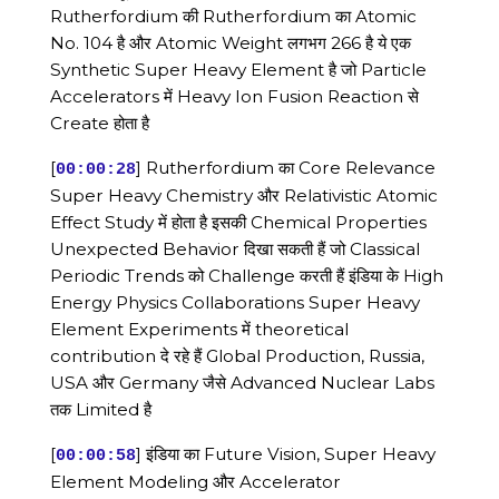
Rutherfordium की Rutherfordium का Atomic
No. 104 है और Atomic Weight लगभग 266 है ये एक
Synthetic Super Heavy Element है जो Particle
Accelerators में Heavy Ion Fusion Reaction से
Create होता है
[
] Rutherfordium का Core Relevance
00:00:28
Super Heavy Chemistry और Relativistic Atomic
Effect Study में होता है इसकी Chemical Properties
Unexpected Behavior दिखा सकती हैं जो Classical
Periodic Trends को Challenge करती हैं इंडिया के High
Energy Physics Collaborations Super Heavy
Element Experiments में theoretical
contribution दे रहे हैं Global Production, Russia,
USA और Germany जैसे Advanced Nuclear Labs
तक Limited है
[
] इंडिया का Future Vision, Super Heavy
00:00:58
Element Modeling और Accelerator