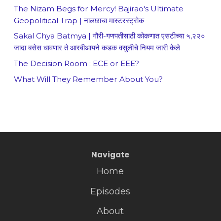
The Nizam Begs for Mercy! Bajirao's Ultimate
Geopolitical Trap | नालछाचा मास्टरस्ट्रोक
Sakal Chya Batmya | गौरी-गणपतीसाठी कोकणात एसटीच्या ५,२२०
जादा बसेस धावणार ते आरबीआयने कडक वसुलीचे नियम जारी केले
The Decision Room : ECE or EEE?
What Will They Remember About You?
Navigate
Home
Episodes
About