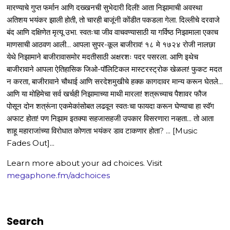
मारण्याचे गुप्त फर्मान आणि दख्खनची सुभेदारी दिली! आता निझामाची अवस्था
अतिशय भयंकर झाली होती, तो चारही बाजूंनी कोंडीत पकडला गेला. दिल्लीचे दरवाजे
बंद आणि दक्षिणेत मृत्यू उभा. स्वतःचा जीव वाचवण्यासाठी या गर्विष्ठ निझामाला एकाच
माणसाची आठवण आली... आपला सुपर-कूल बाजीराव! १८ मे १७२४ रोजी नालछा
येथे निझामाने बाजीरावासमोर मदतीसाठी अक्षरशः पदर पसरला. आणि इथेच
बाजीरावाने आपला ऐतिहासिक जिओ-पॉलिटिकल मास्टरस्ट्रोक खेळला! फुकट मदत
न करता, बाजीरावाने चौथाई आणि सरदेशमुखीचे हक्क कागदावर मान्य करून घेतले...
आणि या मोहिमेचा सर्व खर्चही निझामाच्या माथी मारला! शत्रूच्याच पैशावर फौज
पोसून दोन शत्रूंना एकमेकांसोबत लढवून स्वतःचा फायदा करून घेण्याचा हा स्वॅग
अफाट होता! पण निझाम इतक्या सहजासहजी उपकार विसरणारा नव्हता... तो आता
शाहू महाराजांच्या विरोधात कोणता भयंकर डाव टाकणार होता? ... [Music
Fades Out]...
Learn more about your ad choices. Visit
megaphone.fm/adchoices
Search