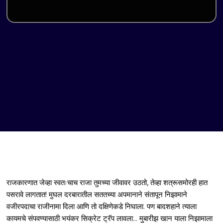
राजकारणात जेव्हा स्वतःचाच राजा तुमच्या जीवावर उठतो, तेव्हा शत्रूसमोरही हात
पसरावे लागतात! मुघल दरबारातील सततच्या अपमानाने संतापून निझामाने
वजीरपदाचा राजीनामा दिला आणि तो दक्षिणेकडे निघाला. पण बादशहाने त्याला
कायमचे संपवण्यासाठी भयंकर सिक्रेट ट्रॅप लावला... मुबारीझ खान याला निझामाला