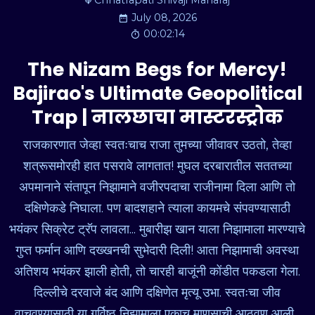
Chhatrapati Shivaji Maharaj
July 08, 2026
00:02:14
The Nizam Begs for Mercy!
Bajirao's Ultimate Geopolitical
Trap | नालछाचा मास्टरस्ट्रोक
राजकारणात जेव्हा स्वतःचाच राजा तुमच्या जीवावर उठतो, तेव्हा
शत्रूसमोरही हात पसरावे लागतात! मुघल दरबारातील सततच्या
अपमानाने संतापून निझामाने वजीरपदाचा राजीनामा दिला आणि तो
दक्षिणेकडे निघाला. पण बादशहाने त्याला कायमचे संपवण्यासाठी
भयंकर सिक्रेट ट्रॅप लावला... मुबारीझ खान याला निझामाला मारण्याचे
गुप्त फर्मान आणि दख्खनची सुभेदारी दिली! आता निझामाची अवस्था
अतिशय भयंकर झाली होती, तो चारही बाजूंनी कोंडीत पकडला गेला.
दिल्लीचे दरवाजे बंद आणि दक्षिणेत मृत्यू उभा. स्वतःचा जीव
वाचवण्यासाठी या गर्विष्ठ निझामाला एकाच माणसाची आठवण आली...