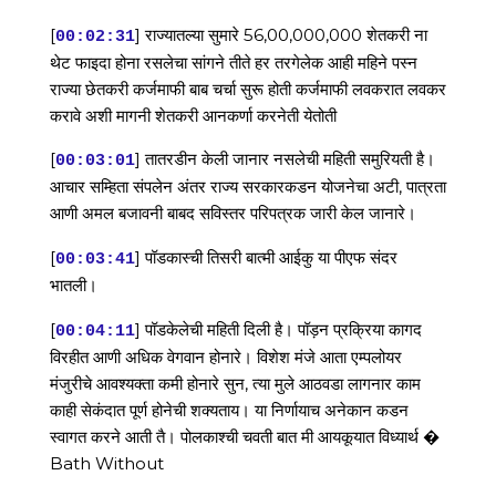
[
] राज्यातल्या सुमारे 56,00,000,000 शेतकरी ना
00:02:31
थेट फाइदा होना रसलेचा सांगने तीते हर तरगेलेक आही महिने पस्न
राज्या छेतकरी कर्जमाफी बाब चर्चा सुरू होती कर्जमाफी लवकरात लवकर
करावे अशी मागनी शेतकरी आनकर्णा करनेती येतोती
[
] तातरडीन केली जानार नसलेची महिती समुरियती है।
00:03:01
आचार सम्हिता संपलेन अंतर राज्य सरकारकडन योजनेचा अटी, पात्रता
आणी अमल बजावनी बाबद सविस्तर परिपत्रक जारी केल जानारे।
[
] पॉडकास्ची तिसरी बात्मी आईकु या पीएफ संदर
00:03:41
भातली।
[
] पॉडकेलेची महिती दिली है। पॉड़न प्रक्रिया कागद
00:04:11
विरहीत आणी अधिक वेगवान होनारे। विशेश मंजे आता एम्पलोयर
मंजुरीचे आवश्यक्ता कमी होनारे सुन, त्या मुले आठवडा लागनार काम
काही सेकंदात पूर्ण होनेची शक्यताय। या निर्णायाच अनेकान कडन
स्वागत करने आती तै। पोलकाश्ची चवती बात मी आयकूयात विध्यार्थ �
Bath Without