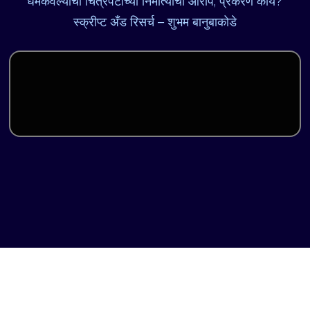
धमकवल्याचा चित्रपटाच्या निर्मात्याचा आरोप; प्रकरण काय?
स्क्रीप्ट अँड रिसर्च – शुभम बानुबाकोडे