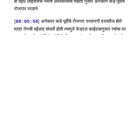
ही वईध लाइसेंसस नमतो अधिकार्यांचा महिती नुसार अनेकान कडे पूर्वीचे
रोजगार परवाने
[
] अनेकान कडे पूर्वीचे रोजगार परवानगी दस्तावैज होते
00:05:58
मात्र तेनची वईधता संपली होती त्यामुले फेडरल काईदयानुसार त्यांचा वर
कारवाई करने तालेलिये अमेरिके तिल्स थलांतर धोरण अधिक कठोर हो
तसलेच या कारवाईतन पुन्हाईक दासपश्ट जलाए पॉर्णाश्टी सहावी बात मी
क्रिडा विश्वातन भारतीय संगाला मुल्लनपूर मधे साहाते 10 जून दर्म्यान
अफगानिस्तान विरुद्ध कसोटी सामना खेलाईचा है
[
] त्या पुर्वी अकीब नभी ची टीम इंडियात एंट्री जालेलिये
00:06:25
नभी हा अफगानिस्तान विरुद्ध चा कसोटी सामने साथी बैक अप खेलाडू
अश्णारे नभी न रंजी ट्रोफी 2015 सब्विस परधेत बारा पुर्णांका 56
सरासरी न 60 रिकेट्स गेतले त्याचा कामगीरी चा जोरा वर्ष जम्मू कश्मीर
न पहिलेंदाच रंजी ट्रोफी वर नाव कोरले नभी हा रंजी ट्रोफी 2015
सब्विस सार्वत्तम खेलाडू ही ठरलेला
[
] पॉणकाशी शेवट्ची बात मी ए अभीनेता सल्मान खान
00:06:54
संदर्भातली काला हीरं चित्रपटाचा टीजर प्रदर्शित होणया पूर्वीस हा
सिनेमा वादाचा भहुर्या तड़क लेलाए सल्मान खानना चित्रपटाचा निर्मात