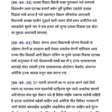
[
] उलका पिंडान विशयी फक्त पुस्तकान मधे वाच्णार्या
00:04:34
विद्यार्थ्यान आता प्रत्यक्ष हजारो वर्षान पुर्वी पृत्वीवर पडलेले उलका
पिंडाला स्पर्ष करता हैं नारे महराष्ट्र विद्यान परिशदेचा अमरावती
विभागाची अध्यक्ष प्रवीन गुल्हाने यानी जपान दौर्या वरुन अर्जेंटीना मधे
सापडलेले सुमारे चार ते पाच हजार वर्ष जुन्या उलका पिंडाचा एक चोटा
सा तुकडा अमरावती ताणलाए
[
] विद्यार थेनना अंतरा विद्यानाची प्रेरणा मिलावी या
00:05:01
उद्देशान तेननी हा उपक्रम हाती घेतला असलेच तेननी सांगितला आता
राज्या तील विद्यार्थी आणी विद्यान प्रेमिन या दुरुमे उलका पिंडाचा प्रत्यक्ष
स्पर्ष अनुभवता ये नारे पोलकास्ची पाच्वी बात मी ए ट्रंफ प्रशासनाचा
कारवाई संदर भातली ट्रंफ प्रशासनाचा ओप्रेशन चेकमेट अंतरगत
अमेरिके ट्रक चालक मनुन काम करना रया
[
] 30 भारती अनागरी का ना अटक करने ताले लिये
00:05:29
त्याना था भारताथ परत पाठवनेची प्रक्रिया सुरु जाले असलेचा समस्ते
अरिजोनात लेया यूमा सेक्टर मधे ही विशेश मोहीम राबणया तालेची माहिती
है अटक जालेलेयां पाईकी काहिन कडे अमेरिके तील विवीधर राज्याननी
जारी केलेले यावसाईक ड्राइविंग लाइसेंसेज होते तर काहिन कडे पुंटत