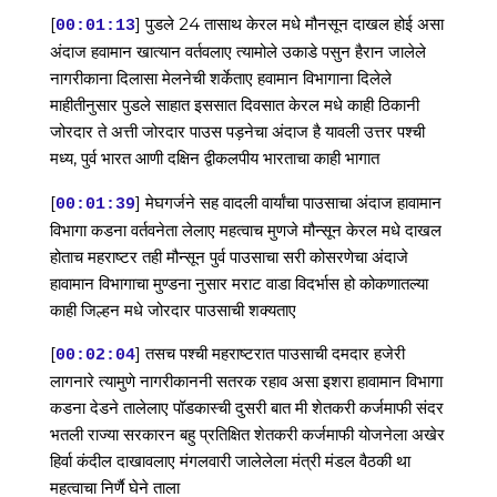
[
] पुडले 24 तासाथ केरल मधे मौनसून दाखल होई असा
00:01:13
अंदाज हवामान खात्यान वर्तवलाए त्यामोले उकाडे पसुन हैरान जालेले
नागरीकाना दिलासा मेलनेची शर्केताए हवामान विभागाना दिलेले
माहीतीनुसार पुडले साहात इससात दिवसात केरल मधे काही ठिकानी
जोरदार ते अत्ती जोरदार पाउस पड़नेचा अंदाज है यावली उत्तर पश्ची
मध्य, पुर्व भारत आणी दक्षिन द्वीकलपीय भारताचा काही भागात
[
] मेघगर्जने सह वादली वार्यांचा पाउसाचा अंदाज हावामान
00:01:39
विभागा कडना वर्तवनेता लेलाए महत्वाच मुणजे मौन्सून केरल मधे दाखल
होताच महराष्टर तही मौन्सून पुर्व पाउसाचा सरी कोसरणेचा अंदाजे
हावामान विभागाचा मुण्डना नुसार मराट वाडा विदर्भास हो कोकणातल्या
काही जिल्हन मधे जोरदार पाउसाची शक्यताए
[
] तसच पश्ची महराष्टरात पाउसाची दमदार हजेरी
00:02:04
लागनारे त्यामुणे नागरीकाननी सतरक रहाव असा इशरा हावामान विभागा
कडना देडने तालेलाए पॉडकास्ची दुसरी बात मी शेतकरी कर्जमाफी संदर
भतली राज्या सरकारन बहु प्रतिक्षित शेतकरी कर्जमाफी योजनेला अखेर
हिर्वा कंदील दाखावलाए मंगलवारी जालेलेला मंत्री मंडल वैठकी था
महत्वाचा निर्णै घेने ताला