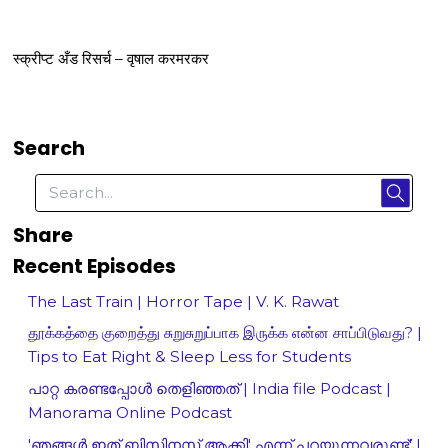
स्क्रीप्ट अँड रिसर्च – वृषाल करमरकर
Search
Share
Recent Episodes
The Last Train | Horror Tape | V. K. Rawat
தூக்கத்தை குறைத்து சுறுசுறுப்பாக இருக்க என்ன சாப்பிடுவது? |
Tips to Eat Right & Sleep Less for Students
പാറ്റ കരണ്ടപ്പോൾ തെളിഞ്ഞത് | India file Podcast |
Manorama Online Podcast
'ഞങ്ങള്‍ ഇത് ബിസിനസ് ആക്കി' എന്ന് പറയുന്നവരുണ്ട്' |