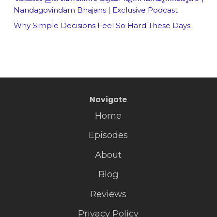
Nandagovindam Bhajans | Exclusive Podcast
Why Simple Decisions Feel So Hard These Days
Navigate
Home
Episodes
About
Blog
Reviews
Privacy Policy