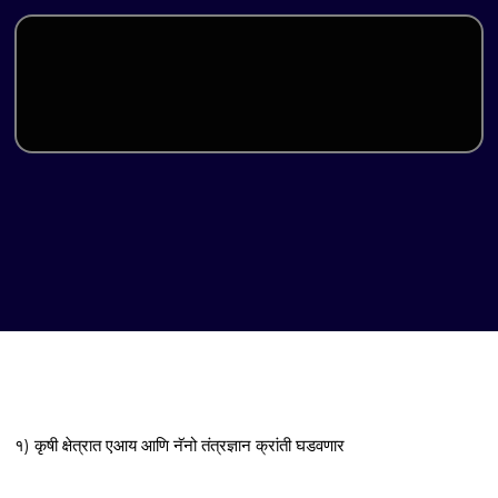
१) कृषी क्षेत्रात एआय आणि नॅनो तंत्रज्ञान क्रांती घडवणार