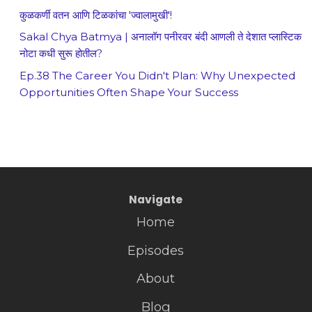
कुळकर्णी वतन आणि टिळकांचा 'ज्वालामुखी'!
Sakal Chya Batmya | अनालॉग पनीरवर बंदी आणली ते देशात प्लास्टिक
नोटा कधी सुरू होतील?
Ep.38 The Career You Didn't Plan: Why Unexpected
Opportunities Often Shape Your Success
Navigate
Home
Episodes
About
Blog