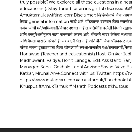
truly possible?We explored all these questions in a h
educationist). Stay tuned for an insightful discussion!आणि मित
Amuktamuk.swiftindi.comDisclaimer: व्हिडिओमध्ये किंवा आमच्या कोणत्
केवळ general information साठी आहे. पॉडकास्ट दरम्यान किंवा त्यासंबंधात व्
कर्मचाऱ्यांची मते/अभिव्यक्ती/विचार दर्शवत नाहीत.अतिथींनी केलेली विधाने सद्भाव
आणि वस्तुस्थितीनुसार सत्य मानण्याचे कारण आहे. चॅनलने सादर केलेला सध्याच
आणि वैधता यासाठी कोणतीही जबाबदारी घेत नाही.अतिथींनी किंवा पॉडकास्ट दरम्या
यांच्या भावना दुखावण्याचा किंवा कोणत्याही संस्था/राजकीय पक्ष/राजकारणी/ने
Honawad (Teacher and educationist).Host: Omkar Jadh
Madhuwanti Vaidya, Rohit Landge. Edit Assistant: Ran
Manager: Sonali Gokhale.Legal Advisor: Savani Vaze.Bu
Katkar, Mrunal Arve.Connect with us: Twitter: https:
https://www.instagram.com/amuktamuk/Facebook: ht
Khuspus #AmukTamuk #MarathiPodcasts #khuspus