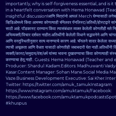
importantly, why is self-forgiveness essential, and is 
in a heartfelt conversation with Hema Honawad (Teac
insightful discussion!आणि मित्रांनो आपलं Merch घेण्यासाठी
व्हिडिओमध्ये किंवा आमच्या कोणत्याही चॅनेलवर पॅनलिस्ट/अतिथी/होस्टद्व
साठी आहे. पॉडकास्ट दरम्यान किंवा त्यासंबंधात व्यक्त केलेली कोणतीही मते निर्म
अभिव्यक्ती/विचार दर्शवत नाहीत.अतिथींनी केलेली विधाने सद्भावनेने आणि चांगल
आणि वस्तुस्थितीनुसार सत्य मानण्याचे कारण आहे. चॅनलने सादर केलेला सध्य
त्याची अचूकता आणि वैधता यासाठी कोणतीही जबाबदारी घेत नाही.अतिथींनी किं
व्यक्ती/कास्ट/समुदाय/वंश/धर्म यांच्या भावना दुखावण्याचा किंवा कोणत्याही सं
करण्याचा हेतू नाही.. Guests: Hema Honawad (Teacher and
Producer: Shardul Kadam.Editors: Madhuwanti Vaidya, 
Kasar.Content Manager: Sohan Mane.Social Media Mana
Vaze.Business Development Executive: Sai Kher.Inter
Twitter: https://twitter.com/amuk_tamukInstagram:
https://www.instagram.com/amuktamuk/Facebook:
https://www.facebook.com/amuktamukpodcastsSpot
#khuspus