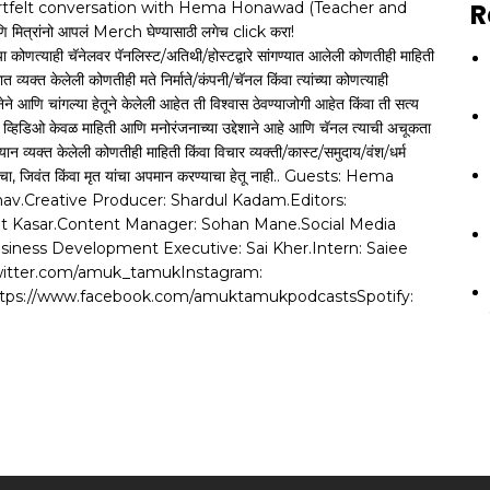
R
eartfelt conversation with Hema Honawad (Teacher and
्रांनो आपलं Merch घेण्यासाठी लगेच click करा!
याही चॅनेलवर पॅनलिस्ट/अतिथी/होस्टद्वारे सांगण्यात आलेली कोणतीही माहिती
यक्त केलेली कोणतीही मते निर्माते/कंपनी/चॅनल किंवा त्यांच्या कोणत्याही
नेने आणि चांगल्या हेतूने केलेली आहेत ती विश्वास ठेवण्याजोगी आहेत किंवा ती सत्य
ा व्हिडिओ केवळ माहिती आणि मनोरंजनाच्या उद्देशाने आहे आणि चॅनल त्याची अचूकता
न व्यक्त केलेली कोणतीही माहिती किंवा विचार व्यक्ती/कास्ट/समुदाय/वंश/धर्म
त्याचा, जिवंत किंवा मृत यांचा अपमान करण्याचा हेतू नाही.. Guests: Hema
av.Creative Producer: Shardul Kadam.Editors:
jit Kasar.Content Manager: Sohan Mane.Social Media
siness Development Executive: Sai Kher.Intern: Saiee
//twitter.com/amuk_tamukInstagram:
tps://www.facebook.com/amuktamukpodcastsSpotify: