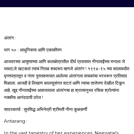
अंतरंग :
भाग ५० : आधुनिकता आणि एकाकीपण
आजवरच्या आयुष्याच्या आणि कलाक्षेत्रातील दीर्घ प्रवासात नीनाताईंच्या मनाला जे
भावलं,जे खटकलं त्याचं नितळ शब्दरूप म्हणजे अंतरंग ! १९९४-९५ च्या कालावधीत
वृत्त्तपत्रातून व नंतर पुस्तकरूपात आलेल्या अंतरंगला वाचकांचा भरभरून प्रतिसाद
मिळाला. आजही हे लिखाण कालसुसंगत वाटतं आणि त्याचा ताजेपणा देखील टिकून
आहे. खुद्द नीनाताईंच्या आवाजातला अंतरंगचा हा श्राव्यानुभव रसिक श्रोत्यांना
नक्कीच आनंददायी ठरेल !
सादरकर्त्या : सुपसिद्ध अभिनेत्री श्रीमती नीना कुळकर्णी
Antarang :
In the vast tapestry of her experiences, Neenatai's