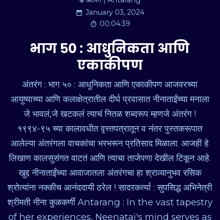
अंतरंग | Antarang
January 03, 2024
00:04:39
भाग ५० : आधुनिकता आणि
एकाकीपण
अंतरंग : भाग ५० : आधुनिकता आणि एकाकीपण आजवरच्या
आयुष्याच्या आणि कलाक्षेत्रातील दीर्घ प्रवासात नीनाताईंच्या मनाला
जे भावलं,जे खटकलं त्याचं नितळ शब्दरूप म्हणजे अंतरंग !
१९९४-९५ च्या कालावधीत वृत्त्तपत्रातून व नंतर पुस्तकरूपात
आलेल्या अंतरंगला वाचकांचा भरभरून प्रतिसाद मिळाला. आजही हे
लिखाण कालसुसंगत वाटतं आणि त्याचा ताजेपणा देखील टिकून आहे.
खुद्द नीनाताईंच्या आवाजातला अंतरंगचा हा श्राव्यानुभव रसिक
श्रोत्यांना नक्कीच आनंददायी ठरेल ! सादरकर्त्या : सुपसिद्ध अभिनेत्री
श्रीमती नीना कुळकर्णी Antarang : In the vast tapestry
of her experiences, Neenatai's mind serves as